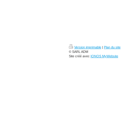
Version imprimable
|
Plan du site
© SARL ADM
Site créé avec
IONOS MyWebsite